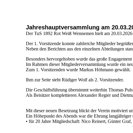
Jahreshauptversammlung am 20.03.2
Der TuS 1892 Rot Weiß Wennemen hielt am 20.03.2026 s
Der 1. Vorsitzende konnte zahlreiche Mitglieder begrüßen
Neben den Berichten aus den einzelnen Abteilungen sta
Besonders hervorgehoben wurde das große Engagement der
Im Rahmen dieser Mitgliederversammlung wurde ein neu
Zum 1. Vorsitzenden wurde Markus Höhmann gewählt.
Ihm zur Seite steht Rüdiger Wolf als 2. Vorsitzender.
Die Geschäftsführung übernimmt weiterhin Thomas Pulst,
Als Beisitzer komplettieren Alexander Regier und Diet
Mit dieser neuen Besetzung blickt der Verein motiviert un
Ein Höhepunkt des Abends war die Ehrung langjähriger u
• für 20 Jahre Mitgliedschaft: Nico Reinert, Günter Gra