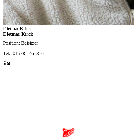
Dietmar Krick
Dietmar Krick
Position:
Beisitzer
Tel.:
01578 - 4613161